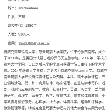
.
城市：
Twickenham
.
性质：不详
.
建校年代：
1850
年
.
人数：
5165
人
.
官网：
www.stmarys.ac.uk
特威克南圣玛丽大学，原圣玛丽大学学院，位于伦敦西南部，成立
于
1850
年，是英国公认最古老的罗马天主教学院。
2007
年，学校升
级为大学学院。自此之后入学的学生可获得学院自主授予的学术学
位。
2014
年获得大学资格，并更名为特威克南圣玛丽大学。 特威克
南圣玛丽大学开设有语言课程以及预科、本科、硕士学位课程，专
业领域涉及广泛，如：商用法律、临床催眠、创意与学术写作、戏
剧、戏剧与应用剧场学、教育与社会科学、英语、历史学、爱尔兰
语研究、管理学、营养学、哲学、媒体艺术、体育和体育教育、小
学教育与旅游服务、心理学、社会学、体育科学、运动训练科学、
旅游管理等等。特威克南圣玛丽大学还与其他大学合作共同为学生