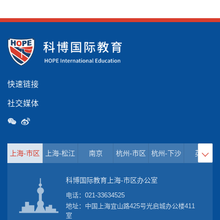
快速链接
社交媒体
上海-市区
上海-松江
南京
杭州-市区
杭州-下沙
英国

科博国际教育上海-市区办公室
电话：
021-33634525
地址：中国上海宜山路425号光启城办公楼411
室