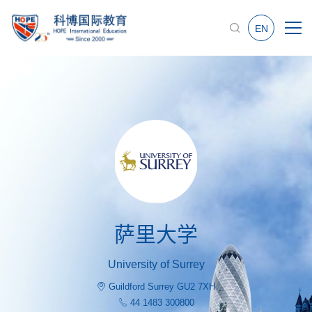
EN
萨里大学
萨里大学
University of Surrey
Guildford Surrey GU2 7XH
44 1483 300800