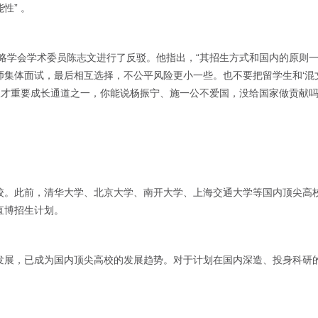
性” 。
展战略学会学术委员陈志文进行了反驳。他指出，“其招生方式和国内的原则
师集体面试，最后相互选择，不公平风险更小一些。也不要把留学生和‘混
技人才重要成长通道之一，你能说杨振宁、施一公不爱国，没给国家做贡献吗
校。此前，清华大学、北京大学、南开大学、上海交通大学等国内顶尖高
直博招生计划。
发展，已成为国内顶尖高校的发展趋势。对于计划在国内深造、投身科研