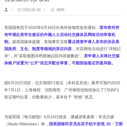
2025-06-30
4886
美国国务院于2025年6月18日向海外使领馆发布通知，
宣布将对所
有申请赴美学生签证的外籍人士启动社交媒体及网络活动审查机
制。
据美国媒体披露，美领事官员将
重点筛查申请人发布的涉及美
国政府、文化、制度等领域的异议内容
，对其网络活动进行“详细记
录”，并“采取截图存档措施以防内容被删改”。
若申请人未将社交媒
体账户设置为“公开”状态并配合审查，可能面临签证拒签风险。
据6月26日消息，北京领馆F1签证（本科及其他）最早可预约2025
年7月1日，上海领馆、沈阳领馆、广州领馆也陆续放出了7月的F1
签证预约位置，但数量较少，基本处于 “秒抢” 状态。
另据英国《每日邮报》6月24日报道，挪威游客麦斯・米克尔森
（Mads Mikkelsen）称，
因美国移民官员在其手机中发现 JD・万斯