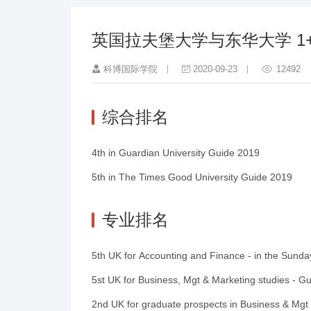
英国拉夫堡大学与东华大学 1
科博国际学院
2020-09-23
12492
综合排名
4th in Guardian University Guide 2019
5th in The Times Good University Guide 2019
专业排名
5th UK for Accounting and Finance - in the Sund
5st UK for Business, Mgt & Marketing studies - G
2nd UK for graduate prospects in Business & Mgt