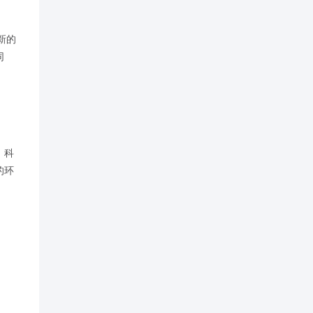
新的
同
、科
的环