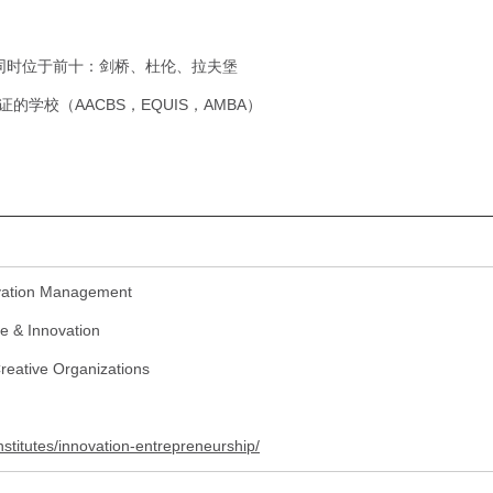
同时位于前十：剑桥、杜伦、拉夫堡
学校（AACBS，EQUIS，AMBA）
vation Management
e & Innovation
reative Organizations
nstitutes/innovation-entrepreneurship/