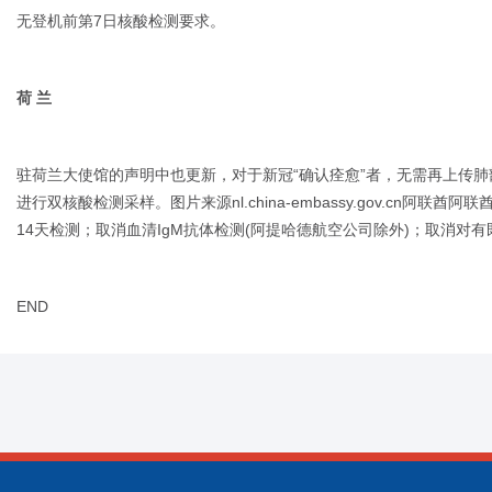
无登机前第7日核酸检测要求。
荷 兰
驻荷兰大使馆的声明中也更新，对于新冠“确认痊愈”者，无需再上传
进行双核酸检测采样。图片来源nl.china-embassy.gov.cn阿联
14天检测；取消血清IgM抗体检测(阿提哈德航空公司除外)；取消对
END