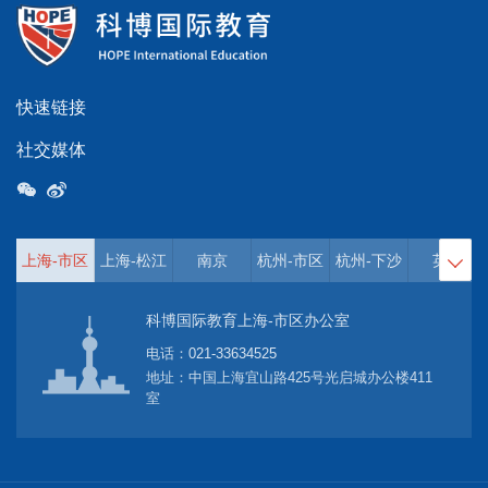
快速链接
社交媒体
上海-市区
上海-松江
南京
杭州-市区
杭州-下沙
英国

科博国际教育上海-市区办公室
电话：
021-33634525
地址：中国上海宜山路425号光启城办公楼411
室