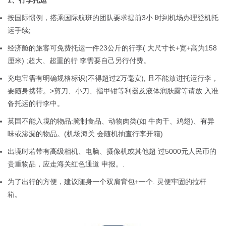
1、行李托运
按国际惯例，搭乘国际航班的团队要求提前3小 时到机场办理登机托
运手续;
经济舱的旅客可免费托运一件23公斤的行李( 大尺寸长+宽+高为158
厘米) ;超大、超重的行 李需要自己另行付费。
充电宝需有明确规格标识(不得超过2万毫安), 且不能放进托运行李，
要随身携带。>剪刀、小刀、指甲钳等利器及液体润肤露等请放 入准
备托运的行李中。
英国不能入境的物品:腌制食品、动物肉类(如 牛肉干、鸡翅)、有异
味或渗漏的物品。(机场海关 会随机抽查行李开箱)
出境时若带有高级相机、电脑、摄像机或其他超 过5000元人民币的
贵重物品，应走海关红色通道 申报。.
为了出行的方便，建议随身一个双肩背包+一个. 灵便牢固的拉杆
箱。