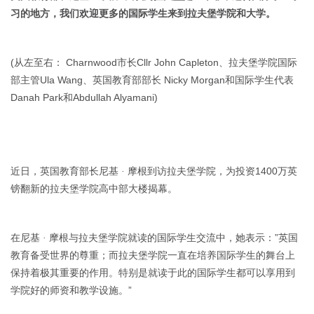
习的地方，我们欢迎更多的国际学生来到拉夫堡学院和大学。
(
Charnwood
Cllr John Capleton
从左至右：
市长
、拉夫堡学院国际
Ula Wang
Nicky Morgan
部主管
、英国教育部部长
和国际学生代表
Danah Park
Abdullah Alyamani)
和
1400
近日，英国教育部长尼基
·
摩根到访拉夫堡学院，为投资
万英
镑翻新的拉夫堡学院高中部大楼揭幕。
”
在尼基
·
摩根与拉夫堡学院就读的国际学生交流中，她表示：
英国
教育备受世界的尊重；而拉夫堡学院一直在培养国际学生的舞台上
保持着极其重要的作用。特别是就读于此的国际学生都可以享用到
”
学院好的师资和教学设施。