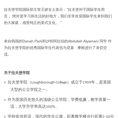
"
拉夫堡学院国际部主管王妍女士表示：
拉夫堡对于国际学生而
言，
绝对是学习和生活的好地方，我们非常欢迎国际学生来到我们
"
的大家庭，感受纯正的英式文化。
Danah Park
Abdullah Alyamani
来自韩国的
和沙特阿拉伯的
同学
作
为拉夫堡学院的优秀国际学生代表也与尼基
·
摩根进行了亲切交
流。
关于拉夫堡学院
v
拉夫堡学院（
）成立于
年，是英国
Loughborough College
1909
大型的公立学院之一。
v
作为英国历史悠久的顶级公立学院，学费低廉，教学质量一
流，大学升学率高达
。
100%
v
学校提供舒适，现代的学生公寓，距离教学楼步行距离
分
5-10