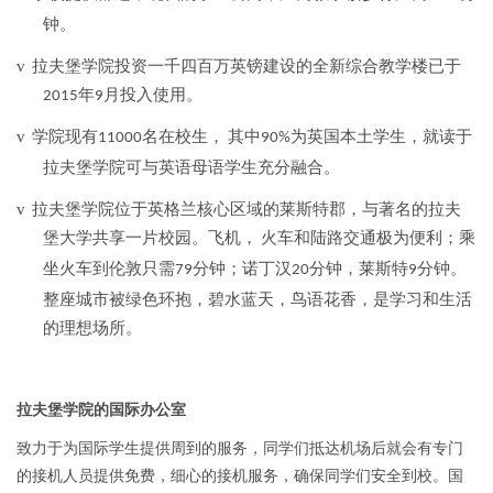
钟。
v
拉夫堡学院投资一千四百万英镑建设的全新综合教学楼已于
年
月投入使用。
2015
9
v
学院现有
名在校生，
其中
为英国本土学生，就读于
11000
90%
拉夫堡学院可与英语母语学生充分融合。
v
拉夫堡学院位于英格兰核心区域的莱斯特郡，与著名的拉夫
堡大学共享一片校园。飞机，
火车和陆路交通极为便利；乘
坐火车到伦敦只需
分钟；诺丁汉
分钟，莱斯特
分钟。
79
20
9
整座城市被绿色环抱，碧水蓝天，鸟语花香，是学习和生活
的理想场所。
拉夫堡学院的国际办公室
致力于为国际学生提供周到的服务，同学们抵达机场后就会有专门
的接机人员提供免费，细心的接机服务，确保同学们安全到校。国