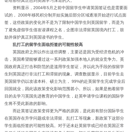
证给那些真正想到英国学习深造的人。
资料显示，2004年5月之前中国留学生申请英国签证也是需要面
试的， 2008年移民积分制开始实施后部分区域逐渐开始进行试点面
签，这些政策的变化并不是为了限制中国学生到英国留学，而是为
了避免虚假学生借攻读课程之名，企图非法滞留英国境内打工，鼓
励并保护真正到英国读书的学生。
乱打工的留学生面临拒签的可能性较高
英国政府之所以作出这些调整，主要还是因为受经济危机的冲
击，英国希望能够通过这一系列政策加强本地人的就业竞争力。英
国政府真正打击和防范的是滥用学生签证，并以此为手段的假留学
生到英国进行非法打工和滞留的现象。调查数据显示，目前学生去
英国留学仍以攻读本科、硕士为主， 99%的赴英留学生完成学业后
回国就业，因此该政策变化影响范围甚小。所以，如果是抱着留学
目的去学习英国先进教育的中国学生，赴英申请学位课程的国际学
生将不受此新政的影响。
而赴英签证政策变得更为严格的原因，是此前有部分国际学生
在英国存在升学问题或非法滞留、乱打工等现象，新政策下这部分
学生面临拒签的可能性较高。对于还未赴英留学或已经在英国正常