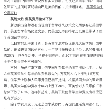
学习生活的中国学生来说没有多大影响。初次赴英留学的学生面对
签证官的提问时要明确自己赴英的目的，并清晰陈述。
英国留学中
介哪家好
英镑大跌 留英费用整体下降
新政的出台并没有出现由于留学移民政策变化而放弃赴英留学
的，英国留学市场仍然火热。而英国汇率的持续走低更是带动了整
个英国留学市场。
以目前的汇率来计算，赴英留学成本应该是几大留学热门国中
低的。例如去英国读研究生，一年即可获得硕士学位，总的费用只
需20万，包含生活费、学费全部在内。而20万若想在美加澳获得硕
士学位则是完全不可能的。
不过，虽然汇率下降，但英国学费每年的固定涨幅也不小。这
几年英国留学生每年的学费从原先的1万英镑左右上涨到1.5万英
镑，但学费上涨和人民币升值已相互抵消。根据英国大学的调查显
示，英国大学的学费在十年内上涨了30%。而英镑对人民币的汇率
总体下跌了40%。这样算起来，英镑下跌使留学生学费支出相应还
是有所减少。
除了学费开支，无论是留学或移民，英国的生活费用都不低，