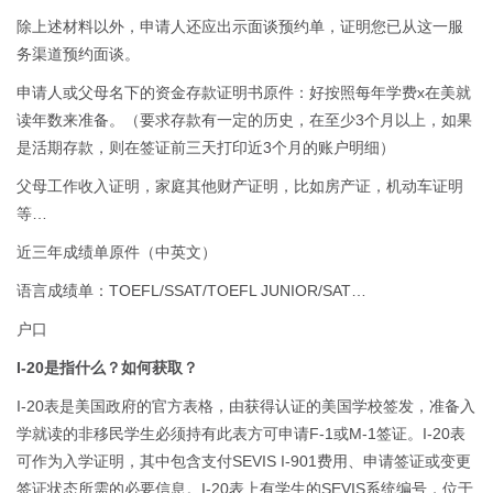
除上述材料以外，申请人还应出示面谈预约单，证明您已从这一服
务渠道预约面谈。
申请人或父母名下的资金存款证明书原件：好按照每年学费x在美就
读年数来准备。（要求存款有一定的历史，在至少3个月以上，如果
是活期存款，则在签证前三天打印近3个月的账户明细）
父母工作收入证明，家庭其他财产证明，比如房产证，机动车证明
等…
近三年成绩单原件（中英文）
语言成绩单：TOEFL/SSAT/TOEFL JUNIOR/SAT…
户口
I-20是指什么？如何获取？
I-20表是美国政府的官方表格，由获得认证的美国学校签发，准备入
学就读的非移民学生必须持有此表方可申请F-1或M-1签证。I-20表
可作为入学证明，其中包含支付SEVIS I-901费用、申请签证或变更
签证状态所需的必要信息。I-20表上有学生的SEVIS系统编号，位于