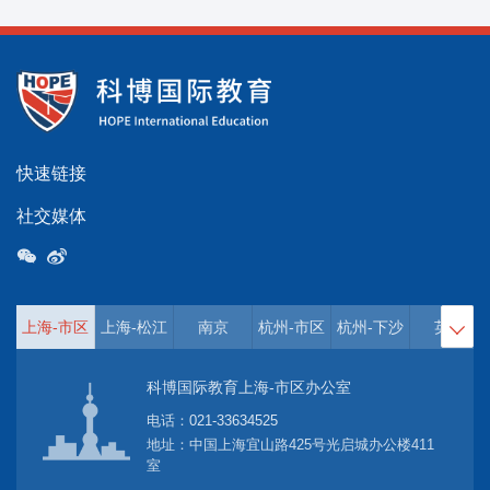
快速链接
社交媒体
上海-市区
上海-松江
南京
杭州-市区
杭州-下沙
英国

科博国际教育上海-市区办公室
电话：
021-33634525
地址：中国上海宜山路425号光启城办公楼411
室