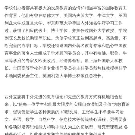
学校创办者都具有极大的投身教育的热情和相当丰富的国际教育工
作背景，他们有曾在哈佛大学、美国塔夫茨大学、牛津大学、英国
利兹大学或复旦大学、华东师范大学等国内外知名学府学习工作
过，获得了相应的硕士、博士学位，并担任过国外大学教授、学院
副院长及校长助理等职位。为使学校真正达到高起点、高质量、不
断完善的办学目标，学校还特邀国内外著名教育专家和热心中国教
育事业的著名人士组成了学术顾问委员会，其中有哈佛、耶鲁、牛
津等学府的专家及欧美政治、经济界领袖。原上海外国语大学校
长、全国高等学校外语专业指导委员会主任委员戴炜栋教授担任学
术顾问委员会主任。英国利兹大学博士林敏任总校长。
西外立志将中外先进的教育理念和先进的教育方式有机地结合起
来，以“使每一位学生都能最大限度的实现自身潜能及价值”为教育追
求，强调促进学生各种素质的 和谐发展。主张学生不单要学习语
文、外语、数学、自然科学、信息技术等传统核心课程，更需要参
加各项以培养思维能力和动手能力为主的拓展型、研究型课程及 各
种课外活动，以此来激发和培养他们的想象力和创造力。