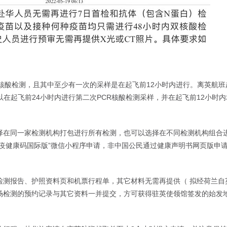
核酸检测，且其中至少有一次的采样是在起飞前12小时内进行。离英航班起飞时
以在起飞前24小时内进行第二次PCR核酸检测采样，并在起飞前12小时
择在同一家检测机构打包进行所有检测，也可以选择在不同检测机构组合
疫健康码国际版”微信小程序申请，非中国公民通过健康声明书网页版申
检测报告、护照资料页和机票行程单，其它材料无需再提供（ 拟经荷兰自
场检测的预约记录与其它资料一并提交，方可获得驻英使领馆签发的始发