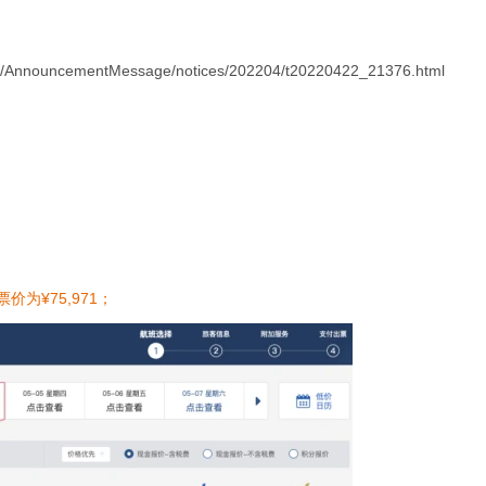
ent/AnnouncementMessage/notices/202204/t20220422_21376.html
价为¥75,971；