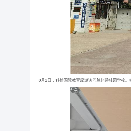
8月2日，科博国际教育应邀访问兰州碧桂园学校。