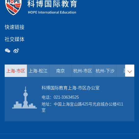
快速链接
社交媒体
上海-市区
上海-松江
南京
杭州-市区
杭州-下沙
英国

科博国际教育上海-市区办公室
电话：
021-33634525
地址：中国上海宜山路425号光启城办公楼411
室