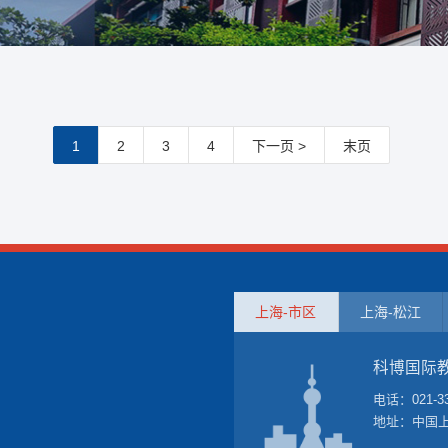
1
2
3
4
下一页 >
末页
上海-市区
上海-松江
科博国际
电话：
021-3
地址：中国上