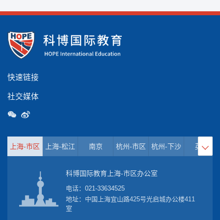
快速链接
社交媒体
上海-市区
上海-松江
南京
杭州-市区
杭州-下沙
英国

科博国际教育上海-市区办公室
电话：
021-33634525
地址：中国上海宜山路425号光启城办公楼411
室