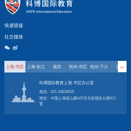
快速链接
社交媒体
上海-市区
上海-松江
南京
杭州-市区
杭州-下沙
英国

科博国际教育上海-市区办公室
电话：
021-33634525
地址：中国上海宜山路425号光启城办公楼411
室